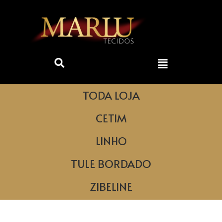
TODA LOJA
CETIM
LINHO
TULE BORDADO
ZIBELINE